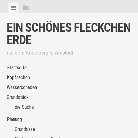
Skip
View
View
to
menu
sidebar
content
EIN SCHÖNES FLECKCHEN
ERDE
auf dem Kübelberg in Arnstadt
Startseite
Kopfsachen
Wasserschaden
Grundstück
die Suche
Planung
Grundrisse