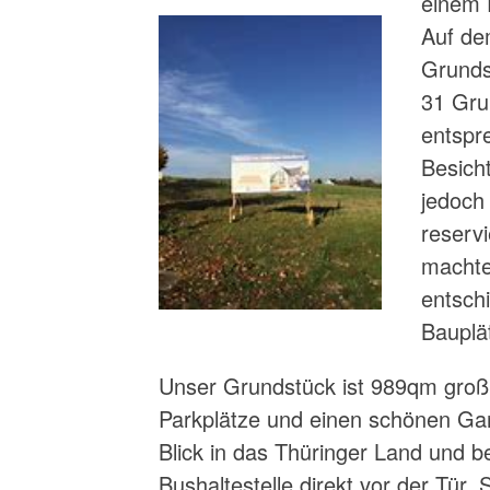
einem 
Auf de
Grunds
31 Gru
entspr
Besich
jedoch
reserv
machte
entsch
Bauplä
Unser Grundstück ist 989qm groß 
Parkplätze und einen schönen Gar
Blick in das Thüringer Land und be
Bushaltestelle direkt vor der Tür,