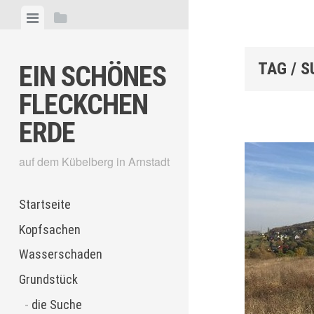
Skip
View
View
to
menu
sidebar
content
TAG / 
EIN SCHÖNES
FLECKCHEN
ERDE
auf dem Kübelberg in Arnstadt
Startseite
Kopfsachen
Wasserschaden
Grundstück
die Suche