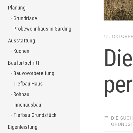
Planung
Grundrisse
Probewohnhaus in Garding
15. OKTOBER
Ausstattung
Di
Küchen
Baufortschritt
Bauvovorbereitung
per
Tiefbau Haus
Rohbau
Innenausbau
Tiefbau Grundstück
DIE SUC
GRUNDS
Eigenleistung