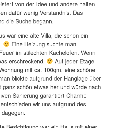
stert von der Idee und andere halten
ben dafür wenig Verständnis. Das
und die Suche begann.
s war eine alte Villa, die schon ein
r.
Eine Heizung suchte man
s Feuer im stilechten Kachelofen. Wenn
twas erschreckend.
Auf jeder Etage
 Wohnung mit ca. 100qm, eine schöne
man blickte aufgrund der Hanglage über
t ganz schön etwas her und würde nach
siven Sanierung garantiert Charme
 entschieden wir uns aufgrund des
 dagegen.
ite Besichtigung war ein Haus mit einer