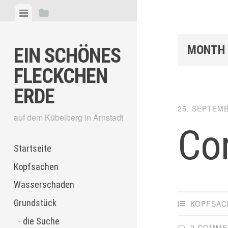
Skip
View
View
to
menu
sidebar
content
MONTH
EIN SCHÖNES
FLECKCHEN
ERDE
25. SEPTEM
auf dem Kübelberg in Arnstadt
Co
Startseite
Kopfsachen
Wasserschaden
Grundstück
KOPFSAC
die Suche
2 COMME