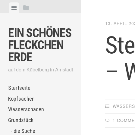
Skip
View
View
to
menu
sidebar
content
13. APRIL 20
EIN SCHÖNES
Ste
FLECKCHEN
ERDE
– 
auf dem Kübelberg in Arnstadt
Startseite
Kopfsachen
WASSER
Wasserschaden
Grundstück
1 COMME
die Suche