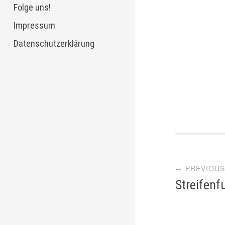
Folge uns!
Impressum
Datenschutzerklärung
Post
← PREVIOUS
navi
Streifen