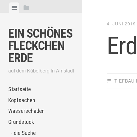
Skip
View
View
to
menu
sidebar
content
4. JUNI 2019
EIN SCHÖNES
Er
FLECKCHEN
ERDE
auf dem Kübelberg in Arnstadt
TIEFBAU
Startseite
Kopfsachen
Wasserschaden
Grundstück
die Suche