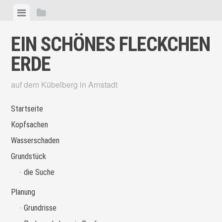
Skip
View
View
to
menu
sidebar
content
EIN SCHÖNES FLECKCHEN
ERDE
auf dem Kübelberg in Arnstadt
Startseite
Kopfsachen
Wasserschaden
Grundstück
die Suche
Planung
Grundrisse