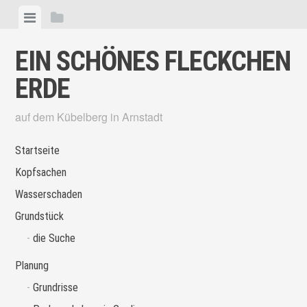
Skip
View
View
to
menu
sidebar
content
EIN SCHÖNES FLECKCHEN
ERDE
auf dem Kübelberg in Arnstadt
Startseite
Kopfsachen
Wasserschaden
Grundstück
die Suche
Planung
Grundrisse